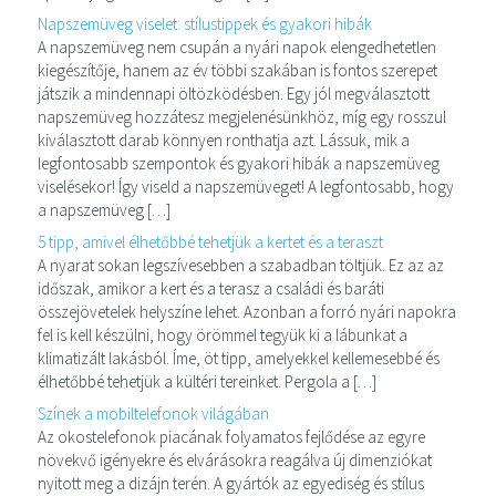
Napszemüveg viselet: stílustippek és gyakori hibák
A napszemüveg nem csupán a nyári napok elengedhetetlen
kiegészítője, hanem az év többi szakában is fontos szerepet
játszik a mindennapi öltözködésben. Egy jól megválasztott
napszemüveg hozzátesz megjelenésünkhöz, míg egy rosszul
kiválasztott darab könnyen ronthatja azt. Lássuk, mik a
legfontosabb szempontok és gyakori hibák a napszemüveg
viselésekor! Így viseld a napszemüveget! A legfontosabb, hogy
a napszemüveg […]
5 tipp, amivel élhetőbbé tehetjük a kertet és a teraszt
A nyarat sokan legszívesebben a szabadban töltjük. Ez az az
időszak, amikor a kert és a terasz a családi és baráti
összejövetelek helyszíne lehet. Azonban a forró nyári napokra
fel is kell készülni, hogy örömmel tegyük ki a lábunkat a
klimatizált lakásból. Íme, öt tipp, amelyekkel kellemesebbé és
élhetőbbé tehetjük a kültéri tereinket. Pergola a […]
Színek a mobiltelefonok világában
Az okostelefonok piacának folyamatos fejlődése az egyre
növekvő igényekre és elvárásokra reagálva új dimenziókat
nyitott meg a dizájn terén. A gyártók az egyediség és stílus