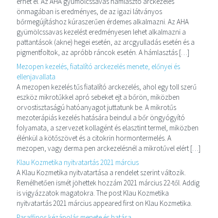
érhet el. Az AHA gyümölcssavas hámlasztó arckezelés
önmagában is eredményes, de az igazi látványos
bőrmegújításhoz kúraszerűen érdemes alkalmazni. Az AHA
gyümölcssavas kezelést eredményesen lehet alkalmazni a
pattantások (akne) hegei esetén, az arcgyulladás esetén és a
pigmentfoltok, az apróbb ráncok esetén. A hámlasztás […]
Mezopen kezelés, fiatalító arckezelés menete, előnyei és
ellenjavallata
A mezopen kezelés tűs fiatalító arckezelés, ahol egy toll szerű
eszköz mikrotűkkel apró sebeket ejt a bőrön, miközben
orvostisztaságú hatóanyagot juttatunk be. A mikrotűs
mezoterápiás kezelés hatására beindul a bőr öngyógyító
folyamata, a szervezet kollagént és elasztint termel, miközben
élénkül a kötőszövet és a citokrin hormontermelés. A
mezopen, vagy derma pen arckezelésnél a mikrotűvel elért […]
Klau Kozmetika nyitvatartás 2021 március
A Klau Kozmetika nyitvatartása a rendelet szerint változik.
Remélhetően ismét jöhettek hozzám 2021 március 22-től. Addig
is vigyázzatok magatokra. The post Klau Kozmetika
nyitvatartás 2021 március appeared first on Klau Kozmetika.
Paraffinos kézápolás menete és hatása