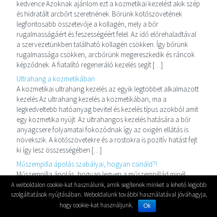
kedvence Azoknak ajánlom ezt a kozmetikai kezelést akik szép
és hidratált arcbőrt szeretnének. Bőrünk kötőszövetének
legfontosabb összetevője a kollagén, mely a bőr
rugalmasságáért és feszességéért felel. Az idő előrehaladtával
a szervezetünkben található kollagén csökken. Így bőrünk
rugalmassága csökken, arcbőrünk megereszkedik és ráncok
képződnek. A fiatalító regeneráló kezelés segít […]
Ultrahang a kozmetikában
A kozmetikai ultrahang kezelés az egyik legtöbbet alkalmazott
kezelés Az ultrahang kezelés a kozmetikában, ma a
legkedveltebb hatóanyag bevitel és kezelés típus azokból amit
egy kozmetika nyújt. Az ultrahangos kezelés hatására a bőr
anyagcsere folyamatai fokozódnak így az oxigén ellátás is
növekszik. A kötőszövetekre és a rostokra is pozitív hatást fejt
ki így lesz összességében […]
Műszempilla ápolás szabályai, hogyan csináld?!
Műszempilla ápolás, hogyan legyen a műszempillád minél
tartósabb A műszempilla ápolása és óvása az amiről sokan
A weboldalon cookie-kat használunk, amik segítenek minket a lehető legjobb
megfeledkeznek, mikor műszempillát kezdenek el viselni. A
szolgáltatások nyújtásában. Weboldalunk további használatával jóváhagyja,
műszempillára ugyanis valóban figyelni kell. Egy kis törődéssel
hogy cookie-kat használjunk.
Ok
és odafigyeléssel a szempillád sokkal tovább tartós és szép