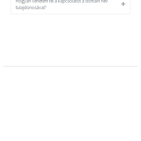
Hogyan vehetem fel a kapcsolatot a domain név
tulajdonosával?