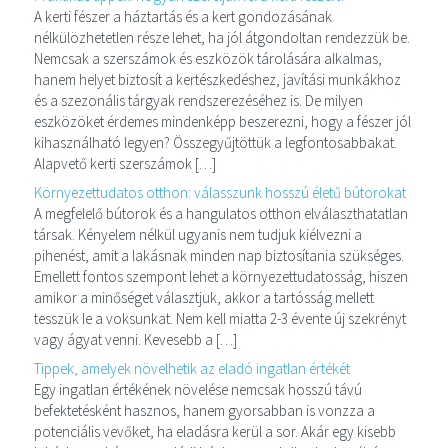
A kerti fészer a háztartás és a kert gondozásának
nélkülözhetetlen része lehet, ha jól átgondoltan rendezzük be.
Nemcsak a szerszámok és eszközök tárolására alkalmas,
hanem helyet biztosít a kertészkedéshez, javítási munkákhoz
és a szezonális tárgyak rendszerezéséhez is. De milyen
eszközöket érdemes mindenképp beszerezni, hogy a fészer jól
kihasználható legyen? Összegyűjtöttük a legfontosabbakat.
Alapvető kerti szerszámok […]
Környezettudatos otthon: válasszunk hosszú életű bútorokat
A megfelelő bútorok és a hangulatos otthon elválaszthatatlan
társak. Kényelem nélkül ugyanis nem tudjuk kiélvezni a
pihenést, amit a lakásnak minden nap biztosítania szükséges.
Emellett fontos szempont lehet a környezettudatosság, hiszen
amikor a minőséget választjuk, akkor a tartósság mellett
tesszük le a voksunkat. Nem kell miatta 2-3 évente új szekrényt
vagy ágyat venni. Kevesebb a […]
Tippek, amelyek növelhetik az eladó ingatlan értékét
Egy ingatlan értékének növelése nemcsak hosszú távú
befektetésként hasznos, hanem gyorsabban is vonzza a
potenciális vevőket, ha eladásra kerül a sor. Akár egy kisebb