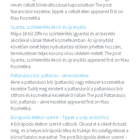
nevén cellulit bőrelváltozással kapcsolatban The post
Narancsbőr kezelése, tippek a cellulit ellen appeared first on
Klau Kozmetika.
Gyanta, szőrtelenítés Akció és újranyitás
Május 18-tól 20%-os szőrtelenítés (gyanta) és arckezelés
akciókkal várlak titeket kozmetikámban. Az újranyitást
követően ismét teljes nyitvatartási időben jöhettek hozzám,
természetesen teljes korona vírus védelem mellett. The post
Gyanta, szőrtelenítés Akció és újranyitás appeared first on Klau
Kozmetika.
Pattanásos bőr, pattanás – akne kezelése
Akne a pattanásos bőr (pattanás) vagy miteszer kozemetikai
kezelése Tuddj meg mindent a pattanásról a pattanásos bőr
otthoni és kozmetikai kezeléséről nálam The post Pattanásos
bőr, pattanás – akne kezelése appeared first on Klau
Kozmetika.
Bőrápolás életkor szerint – Tippek a szép arcbőrhöz
A bőrápolás életkor szerint változik. Olvasd el a cikket és tudd
meg, mi a helyes bőrápolás titka és trükkje. Kis odafigyeléssel a
bőröd fiatalos maradhat. The post Bőrápolás életkor szerint –