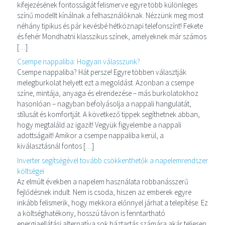
kifejezésének fontosságát felismerve egyre több különleges
színű modellt kínálnak a felhasználóknak. Nézzünk meg most
néhány tipikus és pár kevésbé hétköznapi telefonszínt! Fekete
és fehér Mondhatni klasszikus színek, amelyeknek már számos
[…]
Csempe nappaliba: Hogyan válasszunk?
Csempe nappaliba? Hát persze! Egyre többen választják
melegburkolat helyett ezt a megoldást. Azonban a csempe
színe, mintája, anyaga és elrendezése – más burkolatokhoz
hasonlóan – nagyban befolyásolja a nappali hangulatát,
stílusát és komfortját. A következő tippek segíthetnek abban,
hogy megtaláld az igazit! Vegyük figyelembe a nappali
adottságait! Amikor a csempe nappaliba kerül, a
kiválasztásnál fontos […]
Inverter segítségével tovább csökkenthetők a napelemrendszer
költségei
Az elmúlt években a napelem használata robbanásszerű
fejlődésnek indult. Nem is csoda, hiszen az emberek egyre
inkább felismerik, hogy mekkora előnnyel járhat a telepítése. Ez
a költséghatékony, hosszú távon is fenntartható
energiaellátási alternatíva sok háztartás számára akár teljesen