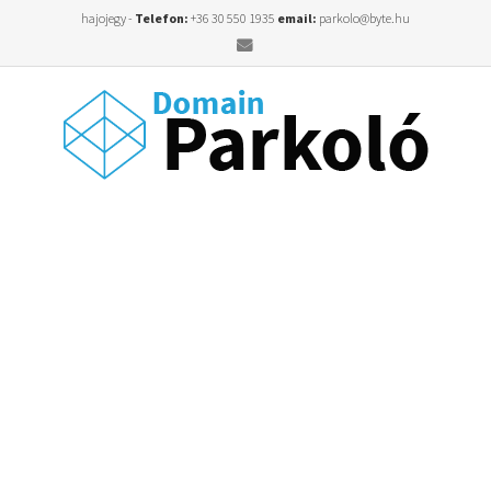
hajojegy -
Telefon:
+36 30 550 1935
email:
parkolo@byte.hu
Email