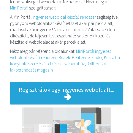
lenne szükséged weboldalra. Ne habozz!!! Nézd meg a
MiniPortál
szolgáltatásait.
A MiniPortál
ingyenes weboldal készítő rendszer
segítségével,
gyönyörű weboldalakat készíthetsz el akár pár perc alatt,
ráadásul akár ingyen is! Nincs semmi trükk! Válassz az előre
elkészített, de teljesen testreszabható sablonok közül és
készítsd el weboldaladat akár percek alatt.
Nézz meg pár referencia oldalunkat:
MiniPortál ingyenes
weboldal készítő rendszer,
Beagle Beat zenei kiadó
,
Kukta.hu
konyhafelszerelés és étkészlet webáruház
,
Otthon 24
lakberendezés magazin ...
Regisztrálok egy ingyenes weboldalt...