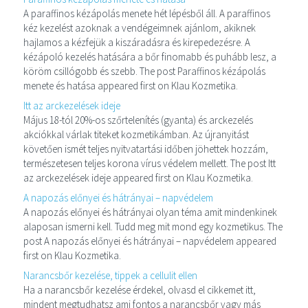
A paraffinos kézápolás menete hét lépésből áll. A paraffinos
kéz kezelést azoknak a vendégeimnek ajánlom, akiknek
hajlamos a kézfejük a kiszáradásra és kirepedezésre. A
kézápoló kezelés hatására a bőr finomabb és puhább lesz, a
köröm csillógobb és szebb. The post Paraffinos kézápolás
menete és hatása appeared first on Klau Kozmetika.
Itt az arckezelések ideje
Május 18-tól 20%-os szőrtelenítés (gyanta) és arckezelés
akciókkal várlak titeket kozmetikámban. Az újranyitást
követően ismét teljes nyitvatartási időben jöhettek hozzám,
természetesen teljes korona vírus védelem mellett. The post Itt
az arckezelések ideje appeared first on Klau Kozmetika.
A napozás előnyei és hátrányai – napvédelem
A napozás előnyei és hátrányai olyan téma amit mindenkinek
alaposan ismerni kell. Tudd meg mit mond egy kozmetikus. The
post A napozás előnyei és hátrányai – napvédelem appeared
first on Klau Kozmetika.
Narancsbőr kezelése, tippek a cellulit ellen
Ha a narancsbőr kezelése érdekel, olvasd el cikkemet itt,
mindent megtudhatsz ami fontos a narancsbőr vagy más