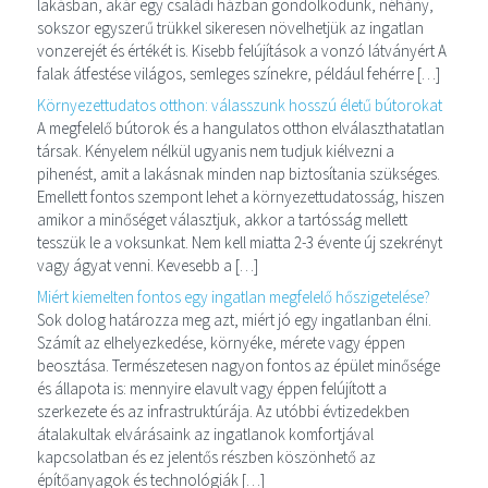
lakásban, akár egy családi házban gondolkodunk, néhány,
sokszor egyszerű trükkel sikeresen növelhetjük az ingatlan
vonzerejét és értékét is. Kisebb felújítások a vonzó látványért A
falak átfestése világos, semleges színekre, például fehérre […]
Környezettudatos otthon: válasszunk hosszú életű bútorokat
A megfelelő bútorok és a hangulatos otthon elválaszthatatlan
társak. Kényelem nélkül ugyanis nem tudjuk kiélvezni a
pihenést, amit a lakásnak minden nap biztosítania szükséges.
Emellett fontos szempont lehet a környezettudatosság, hiszen
amikor a minőséget választjuk, akkor a tartósság mellett
tesszük le a voksunkat. Nem kell miatta 2-3 évente új szekrényt
vagy ágyat venni. Kevesebb a […]
Miért kiemelten fontos egy ingatlan megfelelő hőszigetelése?
Sok dolog határozza meg azt, miért jó egy ingatlanban élni.
Számít az elhelyezkedése, környéke, mérete vagy éppen
beosztása. Természetesen nagyon fontos az épület minősége
és állapota is: mennyire elavult vagy éppen felújított a
szerkezete és az infrastruktúrája. Az utóbbi évtizedekben
átalakultak elvárásaink az ingatlanok komfortjával
kapcsolatban és ez jelentős részben köszönhető az
építőanyagok és technológiák […]