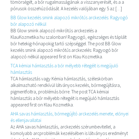
tömörségét, a bőr rugalmasságának a visszanyerését, és a a
pórusok összehúzódását. A kezelés valójában egy 5 az […]
BB Glow kezelés smink alapozó mikrótűs arckezelés: Ragyogó
bőr alapozó nélkül
BB Glow smink alapozó mikrótűs arckezelés a
KlauKozmetika.hu szalonban! Ragyogó, egészséges és táplált
bőr hetekig-hónapokig tartó szépséggel. The post BB Glow
kezelés smink alapozó mikrótűs arckezelés: Ragyogó bőr
alapozó nélkül appeared first on Klau Kozmetika.
TCA kémiai hámlasztás a bőr mélyebb rétegéit is megújuló
hámlasztás
TCA hámlasztás vagy Kémia hámlasztás, széleskörban
alkalmazható rendkívül látványos kezelés, bőrmegújításra,
pigmentfoltra, problémás bőrre. The post TCA kémiai
hámlasztás a bőr mélyebb rétegéit is megújuló hámlasztás
appeared first on Klau Kozmetika.
AHA savas hámlasztás, bőrmegújító arckezelés menete, előnyei
és ellenjavallatai
Az AHA savas hámlasztás, arckezelés szérumbevitellel, a
komolyabb arcproblémák kezelésében is látványos eredményt