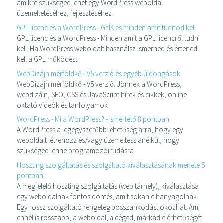
amikre szükséged lehet egy WordPress weboldal
üzemeltetéséhez, fejlesztéséhez.
GPL licenc és a WordPress - GYÍK és minden amit tudnod kell
GPL licenc és a WordPress - Minden amit a GPL licencről tudni
kell. Ha WordPress weboldalt használsz ismerned és értened
kell a GPL működést
WebDizájn mérföldkő - V5 verzió és egyéb újdongások
WebDizájn mérföldkő - V5 verzió. Jönnek a WordPress,
webdizájn, SEO, CSS és JavaScript hírek és cikkek, online
oktató videók és tanfolyamok
WordPress - Mi a WordPress? - Ismertető 8 pontban
A WordPress a legegyszerűbb lehetőség arra, hogy egy
weboldalt létrehozz és/vagy üzemeltess anélkül, hogy
szükséged lenne programozói tudásra.
Hoszting szolgáltatás és szolgáltató kiválasztásának menete 5
pontban
A megfelelő hoszting szolgáltatás (web tárhely), kiválasztása
egy weboldalnak fontos döntés, amit sokan elhanyagolnak.
Egy rossz szolgáltató rengeteg bosszankodást okozhat. Ami
ennél is rosszabb, a weboldal, a céged, márkád elérhetőségét