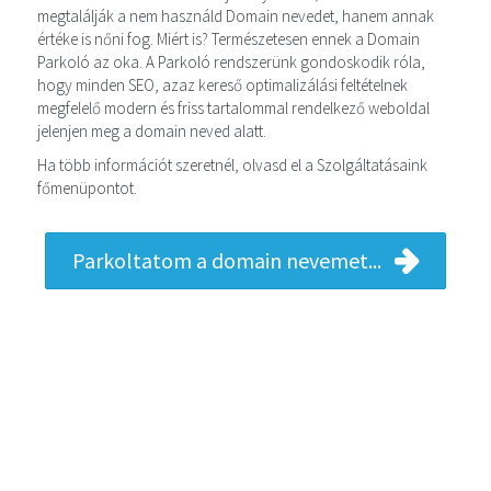
megtalálják a nem használd Domain nevedet, hanem annak
értéke is nőni fog. Miért is? Természetesen ennek a Domain
Parkoló az oka. A Parkoló rendszerünk gondoskodik róla,
hogy minden SEO, azaz kereső optimalizálási feltételnek
megfelelő modern és friss tartalommal rendelkező weboldal
jelenjen meg a domain neved alatt.
Ha több információt szeretnél, olvasd el a Szolgáltatásaink
főmenüpontot.
Parkoltatom a domain nevemet...