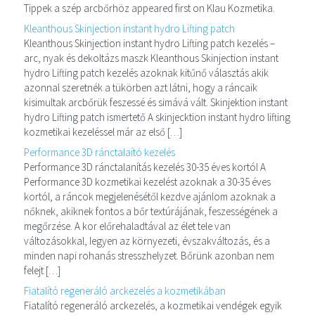
Tippek a szép arcbőrhöz appeared first on Klau Kozmetika.
Kleanthous Skinjection instant hydro Lifting patch
Kleanthous Skinjection instant hydro Lifting patch kezelés –
arc, nyak és dekoltázs maszk Kleanthous Skinjection instant
hydro Lifting patch kezelés azoknak kitűnő választás akik
azonnal szeretnék a tükörben azt látni, hogy a ráncaik
kisimultak arcbőrük feszessé és simává vált. Skinjektion instant
hydro Lifting patch ismertető A skinjecktion instant hydro lifting
kozmetikai kezeléssel már az első […]
Performance 3D ránctalaító kezelés
Performance 3D ránctalanítás kezelés 30-35 éves kortól A
Performance 3D kozmetikai kezelést azoknak a 30-35 éves
kortól, a ráncok megjelenésétől kezdve ajánlom azoknak a
nőknek, akiknek fontos a bőr textúrájának, feszességének a
megőrzése. A kor előrehaladtával az élet tele van
változásokkal, legyen az környezeti, évszakváltozás, és a
minden napi rohanás stresszhelyzet. Bőrünk azonban nem
felejt […]
Fiatalító regeneráló arckezelés a kozmetikában
Fiatalító regeneráló arckezelés, a kozmetikai vendégek egyik