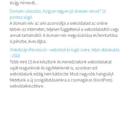
és így hírnevét,...
Domain választás, hogyan legyen jó domain neved? 11
pontos súgó.
A domain név az ami azonosítja a weboldalad az online
térben az interneten, teljesen függetlenül a weboldaladtól vagy
annak tartalmától. A domain név megvásárlása és fenntartása
is pénzbe, éves díjba...
Webdizájn Revolúció - weboldal és logó csere, teljes átalakulás
- 2018
Több mint 15 éve készítünk és menedzselünk weboldalakat
saját magunknak és ügyfeleinknek is, azonban ezt
weboldalunk eddig nem tüktörzte. Most nagyobb hangsúlyt
fektetünk a új szolgáltatásainkra a csomagáras WordPress
weboldalkészítésre...